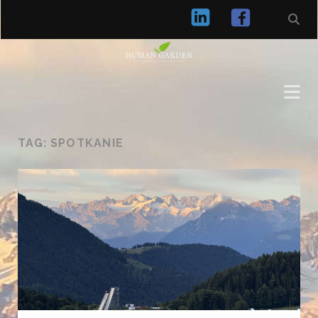
social_icon_c
social_i
TAG:
SPOTKANIE