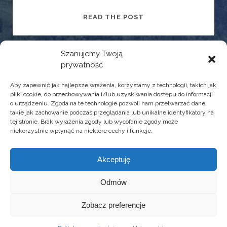
ŚWIĄTECZNE
READ THE POST
PRZEMÓWIENIA
W
PRACY
Szanujemy Twoją
prywatność
SZUKAM FAJNEJ PRACY
Aby zapewnić jak najlepsze wrażenia, korzystamy z technologii, takich jak
pliki cookie, do przechowywania i/lub uzyskiwania dostępu do informacji
Szukaj siebie w pracy! ™©
o urządzeniu. Zgoda na te technologie pozwoli nam przetwarzać dane,
takie jak zachowanie podczas przeglądania lub unikalne identyfikatory na
tej stronie. Brak wyrażenia zgody lub wycofanie zgody może
niekorzystnie wpłynąć na niektóre cechy i funkcje.
POLITYKA PRYWATNOŚCI ORAZ PLIKÓW COOKIES
Akceptuję
social_icon_custom_2
social_icon_cust
Odmów
Zobacz preferencje
COPYRIGHT © SZUKAMFAJNEJPRACY.PL™ | ALL RIGHTS